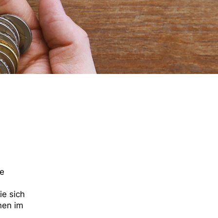
te
ie sich
hnen im